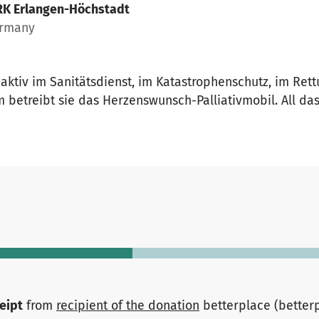
RK Erlangen-Höchstadt
ermany
t aktiv im Sanitätsdienst, im Katastrophenschutz, im Ret
betreibt sie das Herzenswunsch-Palliativmobil. All da
ceipt
from
recipient of the donation
betterplace (better