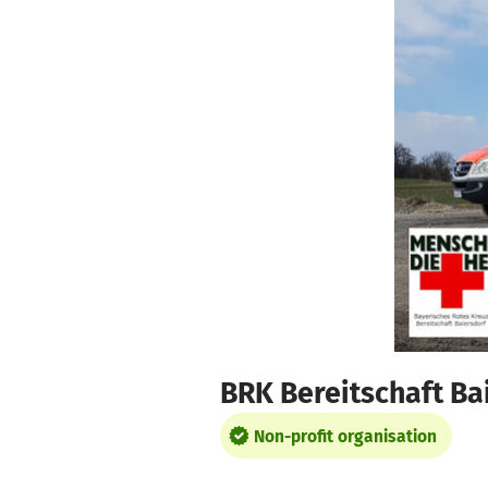
Skip to main content
Show accessibility statement
BRK Bereitschaft Ba
Non-profit organisation