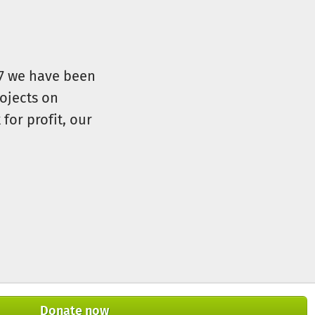
07 we have been
ojects on
for profit, our
Donate now