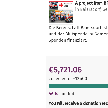
A project from
B
in Baiersdorf, G
Die Bereitschaft Baiersdorf is
und der Blutspende, außerdem 
Spenden finanziert.
€5,721.06
collected of €12,400
46
%
funded
You will receive a donation re