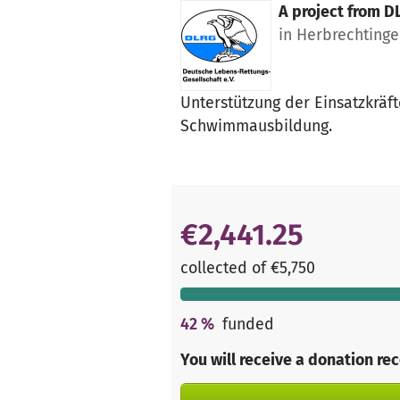
A project from
D
in Herbrechting
Unterstützung der Einsatzkräf
Schwimmausbildung.
€2,441.25
collected of €5,750
42
%
funded
You will receive a donation re