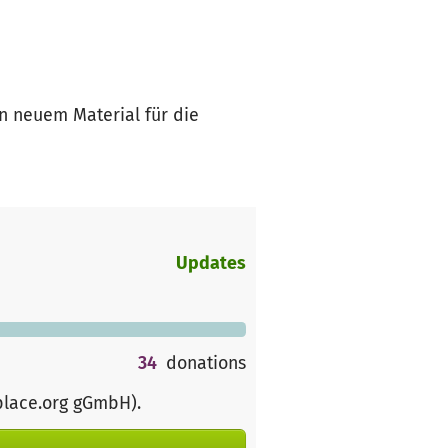
n neuem Material für die
Updates
34
donations
place.org gGmbH)
.