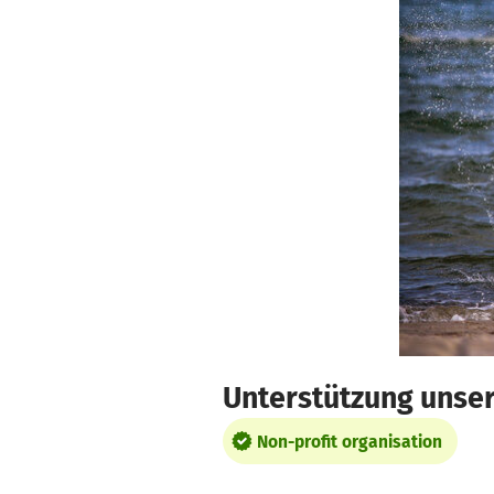
Skip to main content
Show accessibility statement
Unterstützung unser
Non-profit organisation