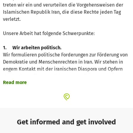
treten wir ein und verurteilen die Vorgehensweisen der
Islamischen Republik Iran, die diese Rechte jeden Tag
verletzt.
Unsere Arbeit hat folgende Schwerpunkte:
1. Wir arbeiten politisch.
Wir formulieren politische Forderungen zur Förderung von
Demokratie und Menschenrechten in Iran. Wir stehen in
engem Kontakt mit der iranischen Diaspora und Opfern
des Regimes, führen politische Gespräche und stellen
Read more
sicher, dass die Forderungen die Politik erreichen.
2. Wir arbeiten journalistisch.
Wir berichten täglich über die aktuellen Entwicklungen in
Iran und tun dies oft schneller und detaillierter als die
klassischen Nachrichtenseiten. Wir fühlen uns in der
Get informed and get involved
Pflicht, die Menschen in Deutschland über die sich