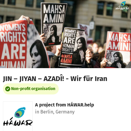
Skip to main content
Show accessibility statement
JIN – JIYAN – AZADÎ! - Wir für Iran
Non-profit organisation
A project from
HÁWAR.help
in Berlin, Germany