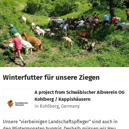
Skip to main content
Show accessibility statement
Winterfutter für unsere Ziegen
A project from
Schwäbischer Albverein OG
Kohlberg / Kappishäusern
in Kohlberg, Germany
Unsere "vierbeinigen Landschaftspfleger" sind auch in
den Wintermonaten hungrig. Deshalb müssen wir Heu