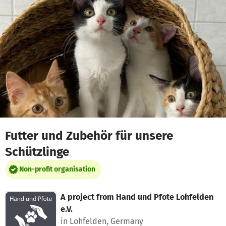
Skip to main content
Show accessibility statement
Futter und Zubehör für unsere
Schützlinge
Non-profit organisation
A project from
Hand und Pfote Lohfelden
e.V.
in Lohfelden, Germany