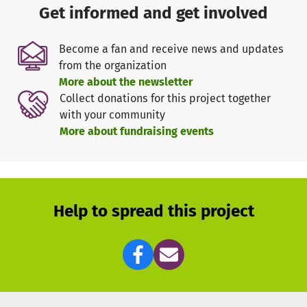
hervorgebracht, die sehr gute Erfolge erreicht. Behandelte
Get informed and get involved
Katzen können nach der Therapie eine beschwerdefreies
und gesundes Leben führen.
Become a fan and receive news and updates
Die Zulassung steht aus und wird von Tiermedizinern
from the organization
händeringend erwartet, aber so viel Zeit haben unsere
More about the newsletter
Katzen nicht.
Collect donations for this project together
with your community
Unser Tierheim hat inzwischen viele FIP-Therapien
More about fundraising events
erfolgreich begleitet und so über ein Dutzend Katzenleben
retten können. Diese Katzen führen nun ein glückliches
Leben in einem richtigen Zuhause.
Doch leider kommen immer wieder neue Fälle hinzu. Trotz
großer Bemühungen lassen sich weitere Ansteckungen
Help to spread this project
nicht vermeiden - mit dem Felinen Coronavirus (kein
COVID, nicht ansteckend für Menschen!) kommen nahezu
alle Katzen in ihrem Leben in Kontakt und wenn es
mutiert, erkranken sie schwer.
Wir danken den erfahrenen und großzügigen