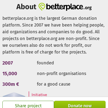
Katzenfreunden, die uns bei der Therapie unterstütze -
About
und suchen auch immer Pflegestellen, die den Katzen
während ihrer Behandlung ein Zuhause auf Zeit bieten
betterplace.org is the largest German donation
möchten!
platform. Since 2007 we have been helping people,
aid organizations and companies to do good. All
Die Kosten, die wir decken müssen, liegen bei pro Katze
projects on betterplace.org are non-profit. Since
bei etwa 12€/Tag, die Behandlung läuft über mindestens
12 Wochen. Die Katzen bekommen Injektionen oder
we ourselves also do not work for profit, our
Tabletten, werden engmaschig überwacht und über
platform is free of charge for the projects.
tierärztliche Untersuchungen, Laborprofile und
Zufütterung abgesichert und aufgebaut.
2007
founded
15,000
non-profit organisations
Katzenbesitzer, deren Liebling von FIP betroffen ist, steht
diese Seite und die dort aktiven Katzenfreunde stets
300m €
for a good cause
aufopfernd mit Rat und Tat zur Seite:
https://gemeinsamgegenfip.jimdofree.com/
Mehr Informationen zur Therapie gibt es auch hier von der
Share project
Donate now