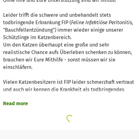
Ohne Ihre und Eure Unterstützung sind wir hilflos!
Leider trifft die schwere und unbehandelt stets
todbringende Erkrankung FIP (
Feline Infektiöse Peritonitis,
"Bauchfellentzündung"
)
immer wieder einige unserer
Schützlinge im Katzenbereich.
Um den Katzen überhaupt eine große und sehr
realistische Chance aufs Überleben schenken zu können,
brauchen wir Eure Mithilfe - sonst müssen wir sie
einschläfern.
Vielen Katzenbesitzern ist FIP leider schmerzhaft vertraut
und auch wir kennen die Krankheit als todbringendes
"Gespenst", welches sich anschleicht und gnadenlos
Read more
zuschlägt. Bis vor wenigen Jahren galt FIP als unheilbares
Todesurteil.
Neue Erkenntnisse in der internationalen
Veterinärmedizin und haben nun eine Therapie