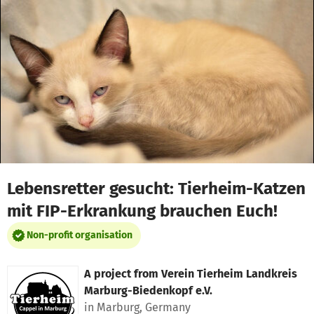
Skip to main content
Show accessibility statement
Lebensretter gesucht: Tierheim-Katzen
mit FIP-Erkrankung brauchen Euch!
Non-profit organisation
A project from
Verein Tierheim Landkreis
Marburg-Biedenkopf e.V.
in Marburg, Germany