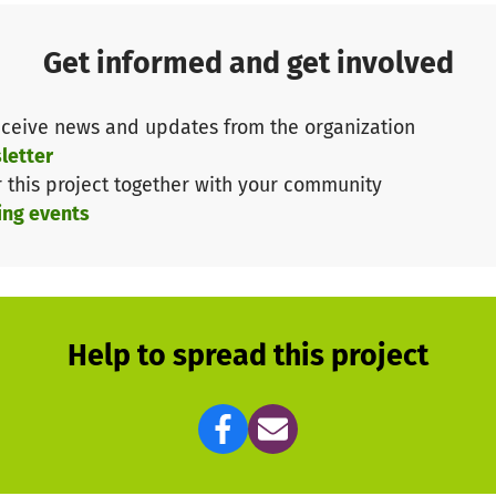
rdert. Dennoch verbleibt für unseren Verein ein sehr ho
iche Spenden um die nötigen Anschaffungen sicherzust
Get informed and get involved
insmitglieder erledigt. Sollte unser Spendenziel übers
t zugute.
ceive news and updates from the organization
letter
kt?
r this project together with your community
ing events
nd ein gemeinnütziger Verein im zur Marktgemeinde Mas
gendgruppe mit etwa 10 Schützen und insgesamt ca. 80 M
gg und die Gemeinschaft im Ort.
Help to spread this project