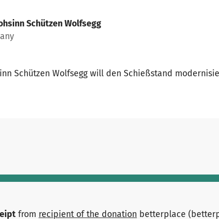
ohsinn Schützen Wolfsegg
many
inn Schützen Wolfsegg will den Schießstand modernisie
ceipt
from
recipient of the donation
betterplace (better