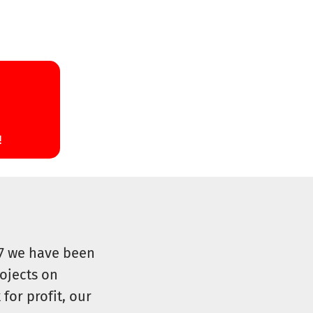
07 we have been
ojects on
for profit, our