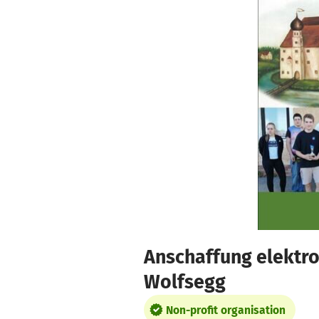
Skip to main content
Show accessibility statement
Anschaffung elektro
Wolfsegg
Non-profit organisation