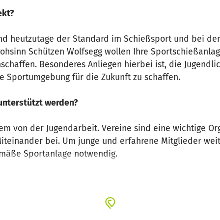
ekt?
ind heutzutage der Standard im Schießsport und bei de
rohsinn Schützen Wolfsegg wollen Ihre Sportschießanla
schaffen. Besonderes Anliegen hierbei ist, die Jugendli
e Sportumgebung für die Zukunft zu schaffen.
unterstützt werden?
em von der Jugendarbeit. Vereine sind eine wichtige Org
iteinander bei. Um junge und erfahrene Mitglieder weite
mäße Sportanlage notwendig.
zt?
 Spätherbst 2022 erfolgen. Das Projekt wird finanziell 