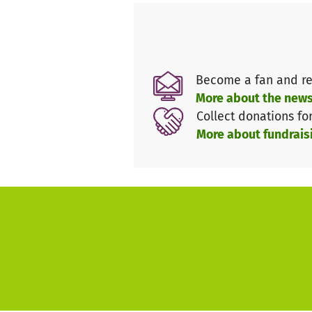
und vom Freistaat Bayern gefö
Deshalb hoffen wir auf zahlre
werden durch die eigenen Vere
zusätzlich unserer Jugendarbei
Become a fan and re
More about the news
Wer steht hinter diesem Proje
Collect donations fo
More about fundrais
Wir, die Frohsinn Schützen si
Der Verein hat eine starke Ju
ist wichtig für den Ort Wolfse