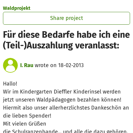
Skip to main content
Show accessibility statement
Waldprojekt
Share project
Für diese Bedarfe habe ich eine
(Teil-)Auszahlung veranlasst:
I. Rau
wrote on 18-02-2013
Hallo!
Wir im Kindergarten Dieffler Kinderinsel werden
jetzt unseren Waldpädagogen bezahlen können!
Hiermit also unser allerherzlichstes Dankeschön an
die lieben Spender!
Mit vielen Grüßen
die Schulranzenbande... und alle die dazu gehören.