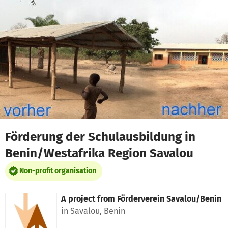
Skip to main content
Show accessibility statement
Förderung der Schulausbildung in
Benin/Westafrika Region Savalou
Non-profit organisation
A project from
Förderverein Savalou/Benin
in Savalou, Benin