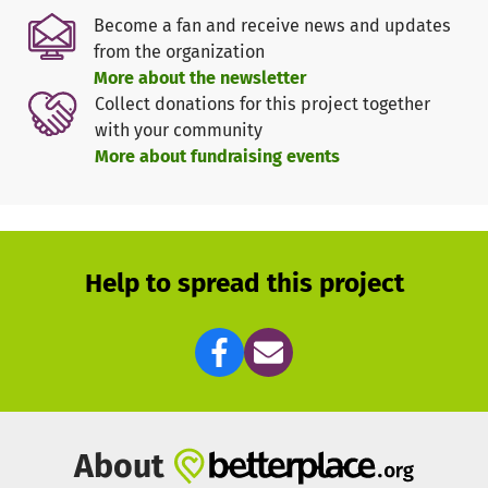
eigenen Tasche.
Become a fan and receive news and updates
Die Ausführung und Abrechnung der Projekte erfolgt durch
from the organization
einen absolut zuverlässigen und ebenfalls ehrenamtlich
More about the newsletter
tätigen Vertrauensmann vor Ort, der von den Firmen im
Collect donations for this project together
Wettbewerb Angebote einholt und gewährleistet, dass die
with your community
Projekte optimal und ohne Verluste umgesetzt werden.
More about fundraising events
Alle Vorgänge vor Ort, wie Aufträge, Angebote,
Rechnungen, Abnahmen usw. werden detailliert
dokumentiert und vom Förderverein geprüft und
verwaltet.
Help to spread this project
About