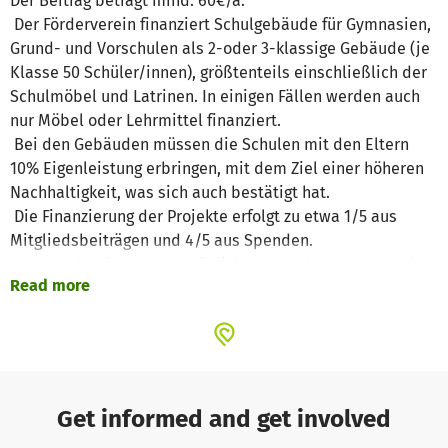
Der Beitrag beträgt mind. 60€/a.
Der Förderverein finanziert Schulgebäude für Gymnasien,
Grund- und Vorschulen als 2-oder 3-klassige Gebäude (je
Klasse 50 Schüler/innen), größtenteils einschließlich der
Schulmöbel und Latrinen. In einigen Fällen werden auch
nur Möbel oder Lehrmittel finanziert.
Bei den Gebäuden müssen die Schulen mit den Eltern
10% Eigenleistung erbringen, mit dem Ziel einer höheren
Nachhaltigkeit, was sich auch bestätigt hat.
Die Finanzierung der Projekte erfolgt zu etwa 1/5 aus
Mitgliedsbeiträgen und 4/5 aus Spenden.
Es besteht ein guter persönlicher Kontakt zu den Schulen,
Read more
der mit Besuchen des Vorstandes in Benin im Abstand
von ca. 4-5 Jahren aufrechterhalten wird. Bei diesen
Besuchen werden die Projekte besichtigt und geprüft
sowie nach neuen förderbedürftigen Schulen gesucht. Die
Reisen des Vorstandes werden lediglich mit einem
geringen Zuschuss aus der Vereinskasse unterstützt; den
Get informed and get involved
Löwenanteil bezahlen die Vorstandsmitglieder aus der