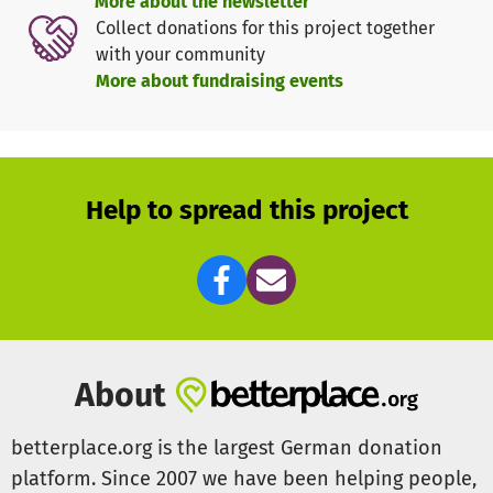
More about the newsletter
Krebs nach einer ersten Therapie zurückkommt – denn
Collect donations for this project together
dann bleiben den Ärzten auch heute noch nur wenige
with your community
Möglichkeiten, die Hirntumoren erfolgreich zu bekämpfen.
More about fundraising events
Wir arbeiten dafür, dass dieses Forschungsprojekt starten
kann, weil wir am eigenen Leib erfahren mußten, was es
heißt, wenn es keine Therapie bei einem Ependymom
Help to spread this project
gibt.
Hilf mit bei unserem ganz großen Ziel: Eine Kindheit ohne
Krebs!
DANKE!
Eure Kiwis
About
betterplace.org is the largest German donation
platform. Since 2007 we have been helping people,