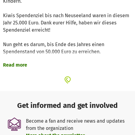
Kindern.
Kiwis Spendenziel bis nach Neuseeland waren in diesem
Jahr 25.000 Euro. Dank eurer Hilfe, haben wir dieses
Spendenziel erreicht!
Nun geht es darum, bis Ende des Jahres einen
Spendenstand von 50.000 Euro zu erreichen.
Read more
Warum?
Dann könnte ein Forschungsprojekt starten, dass sich mit
der Erforschung der Umgebung von Tumorzellen
beschäftigt. Die Krebszellen, aus denen Hirntumoren
entstehen, können normale Zellen in ihrem Umfeld über
verschiedene Signale dazu manipulieren, das
Get informed and get involved
Tumorwachstum zu unterstützen. Ein besseres
Verständnis der Vorgänge in der Tumorumgebung könnte
Become a fan and receive news and updates
zur Entwicklung von besseren Medikamenten für Kinder
from the organization
mit Hirntumoren beitragen, ganz besonders, wenn der