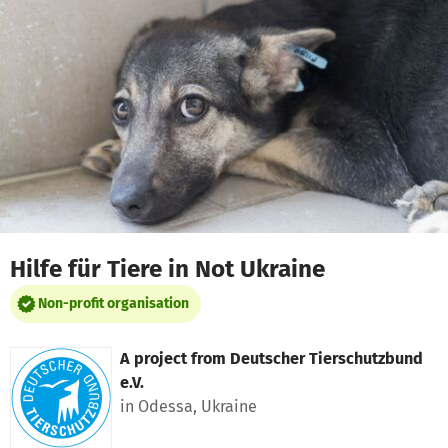
Skip to main content
Show accessibility statement
Hilfe für Tiere in Not Ukraine
Non-profit organisation
A project from
Deutscher Tierschutzbund
e.V.
in Odessa, Ukraine