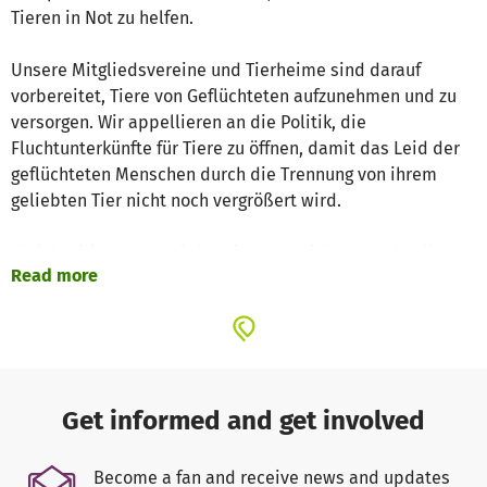
Tieren in Not zu helfen.
Unsere Mitgliedsvereine und Tierheime sind darauf
vorbereitet, Tiere von Geflüchteten aufzunehmen und zu
versorgen. Wir appellieren an die Politik, die
Fluchtunterkünfte für Tiere zu öffnen, damit das Leid der
geflüchteten Menschen durch die Trennung von ihrem
geliebten Tier nicht noch vergrößert wird.
Gleichzeitig stehen wir bereit, um gezielt und schnell zu
Read more
helfen. Um die Not vor Ort, im Land und an den Grenzen,
wo die Flüchtlinge ankommen, zu lindern. Mit
Futterspenden, Medikamenten oder tierärztlicher
Versorgung.
Bitte helft uns mit Euren Spenden. Gemeinsam mit Euch
Get informed and get involved
können wir den Tieren auf der Flucht und den
Straßenhunden und streunenden Katzen in der Ukraine
Become a fan and receive news and updates