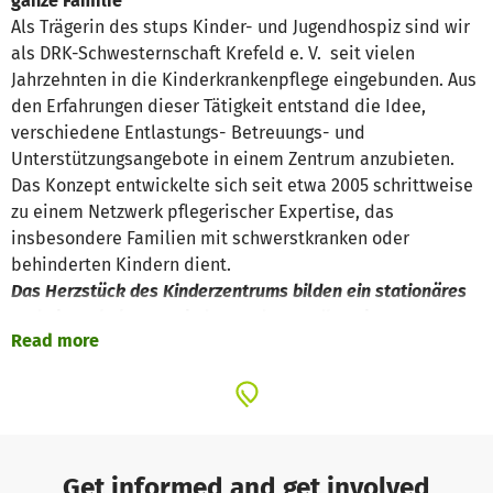
ganze Familie
Als Trägerin des stups Kinder- und Jugendhospiz sind wir
als DRK-Schwesternschaft Krefeld e. V. seit vielen
Jahrzehnten in die Kinderkrankenpflege eingebunden. Aus
den Erfahrungen dieser Tätigkeit entstand die Idee,
verschiedene Entlastungs- Betreuungs- und
Unterstützungsangebote in einem Zentrum anzubieten.
Das Konzept entwickelte sich seit etwa 2005 schrittweise
zu einem Netzwerk pflegerischer Expertise, das
insbesondere Familien mit schwerstkranken oder
behinderten Kindern dient.
Das Herzstück des Kinderzentrums bilden ein stationäres
und ein ambulantes Kinder- und Jugendhospiz.
Read more
Leben begleiten
Im stups Kinder- und Jugendhospiz findet die gesamten
Familie mit einem lebenszeitverkürzend erkrankten Kind
Entlastung und Kraft, um den Alltag wieder bewältigen zu
können. Das stups Kinder- und Jugendhospiz ist nicht nur
Get informed and get involved