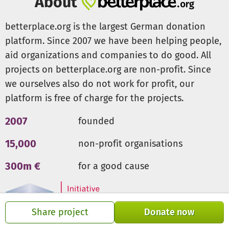
About
genießen sie auch nur die Ruhe in unserem schönen
Garten oder in den Apartments mit eigener Terrasse. Es ist
betterplace.org is the largest German donation
Zeit für Gespräche, in denen sie ihre Sorgen und Ängste
platform. Since 2007 we have been helping people,
nennen, wie z. B. die Trauer. Trauer um das erkrankte Kind
aid organizations and companies to do good. All
beginnt mit der Diagnose und dem Wissen, dass es kein
projects on betterplace.org are non-profit. Since
hohes Lebensalter erreichen wird. Ein Gedanke, den
betroffene Eltern und alle Familienangehörigen stets mit
we ourselves also do not work for profit, our
sich tragen und aushalten müssen. In Gesprächen und
platform is free of charge for the projects.
speziellen Angeboten wie der Atemtherapie geben wir
den Sorgen und Ängsten einen Raum, der hilft, den Alltag
2007
founded
zu bewältigen.
15,000
non-profit organisations
Den gesunden Geschwister gilt unsere besondere
Aufmerksamkeit. Häufig besteht eine enge Bindung der
300m €
for a good cause
gesunden Geschwisterkinder zum erkrankten Kind. Aber
ihr Leben ist auch von steter Rücksichtnahme und
Unterstützung in der Pflege geprägt, was sich auf die
persönliche Entwicklung auswirkt. Wir ermöglichen ihnen
Share project
Donate now
einen Austausch mit Gleichgesinnten und geben Ihnen