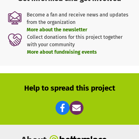
ein Ort in der letzten Lebensphase, sondern ein Ort der
Unterstützung für die gesamte Familie ausgehend vom
Become a fan and receive news and updates
Zeitpunkt der Diagnosestellung bis über den Tod hinaus.
from the organization
So entsteht oft über eine lange Zeit ein
More about the newsletter
Vertrauensverhältnis, welches in der Begleitung auch in
Collect donations for this project together
der letzten Lebensphase unabdingbar ist.
with your community
More about fundraising events
Pflegerische Betreuung im stationären Hospiz
Wir betreuen die Kinder und Jugendlichen mit einem
Team aus Pflegefachpersonen, Pädagogen und
Erzieher*innen. Jeder Tag wird mit tollen Angeboten wie
Malen, Basteln, Kochen, Spiele-Rallye, Wellness aber
Help to spread this project
auch Ausflügen gefüllt
Die ganze Familie im Blick
Den weiteren Familienmitglieder bieten wir
unterschiedliche Angebote der Unterstützung und
Betreuung. Auch mit Ihnen werden besondere
Kreativangebote oder Ausflüge geplant. Manchmal