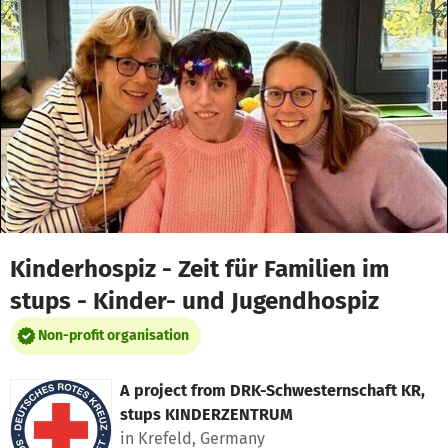
Skip to main content
Show accessibility statement
Kinderhospiz - Zeit für Familien im
stups - Kinder- und Jugendhospiz
Non-profit organisation
A project from
DRK-Schwesternschaft KR,
stups KINDERZENTRUM
in Krefeld, Germany