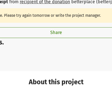
ceipt
from
recipient of the donation
betterplace (better
le. Please try again tomorrow or write the project manager.
Share
s.
About this project