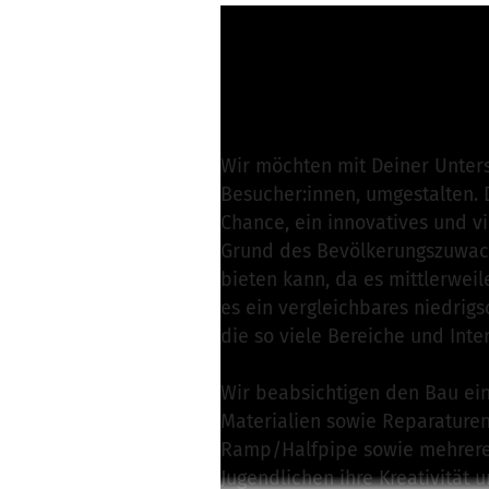
Mandy Ziensch from
Write a message
Wir möchten mit Deiner Unter
Besucher:innen, umgestalten. 
Chance, ein innovatives und vi
Grund des Bevölkerungszuwach
bieten kann, da es mittlerweil
es ein vergleichbares niedrigs
die so viele Bereiche und Int
Wir beabsichtigen den Bau ein
Materialien sowie Reparaturen
Ramp/Halfpipe sowie mehrere K
Jugendlichen ihre Kreativität 