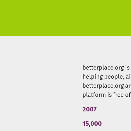
leider noch immer nicht selbs
Bis auf die Boulderwand, Mini
und mit tatkräftiger Unterstü
leider aus Versicherungsgrün
betterplace.org i
helping people, a
betterplace.org ar
platform is free of
2007
15,000