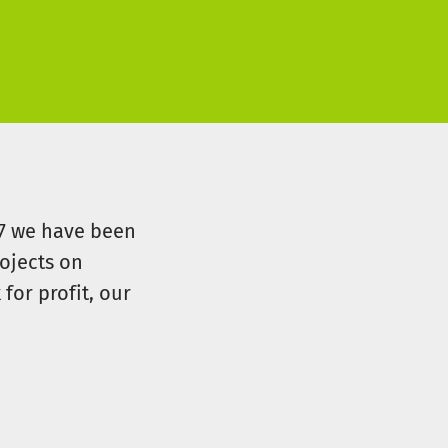
gen soll alles unter Anleitung
r aufgezählten Objekte können
estellt werden.
07 we have been
ojects on
for profit, our