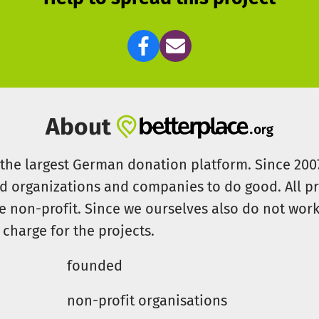
tbewusst und offen genug thematisiert werden.
-Ramp/Halfpipe, die XXL-Hängematte und die Kletterstan
tzung unserer Besucher:innen umgesetzt werden. Die vie
den weder von uns selbst gebaut noch eigenhändig aufg
About
s the largest German donation platform. Since 20
id organizations and companies to do good. All pr
e non-profit. Since we ourselves also do not work 
 charge for the projects.
founded
non-profit organisations