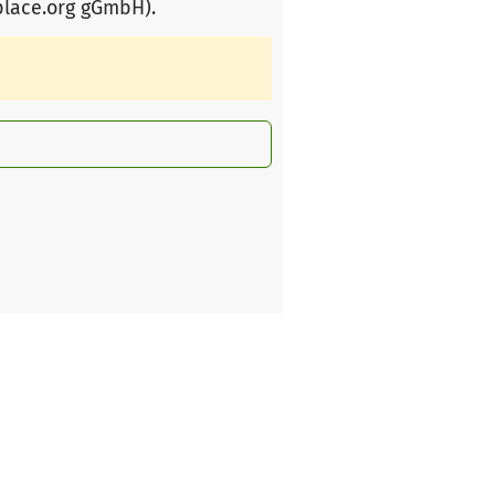
place.org gGmbH)
.