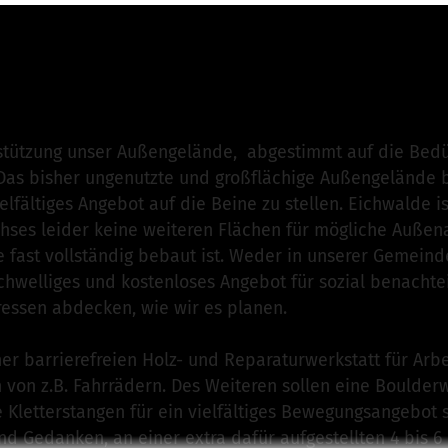
 KJV e.V. - Club Eichwalde
is responsible for this project
stützung unser Außengelände, abgestimmt auf die Bedü
Das bisher ungenutzte und großflächige Außengelände b
elfältiges Angebot auf die Beine zu stellen. Eichwalde i
ses leider keine weiteren Flächen für mögliche Außen
e fast vollständig bebaut ist. Weder in unserer Gemeind
chwelliges und kostenloses Angebot für sozial benachtei
eressen abdecken, wie wir es planen.
er barrierefreien Holz- und Reparaturwerkstatt für Arb
 von z.B. Fahrrädern. Des Weiteren sollen eine Boulder
letterstangen für ein vielfältiges Bewegungsangebot 
und Gedanken, an einer extra dafür aufgestellten 4 bis