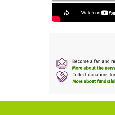
Graffitiübungen und Graffitiw
Read more
Eine neue Feuerstelle sowie e
Raum und Möglichkeiten für s
Werkstatt, möchten wir durch 
bienenfreundlicher Bäume sow
Nachhaltigkeit und ein Bewuss
abhängig wir von der Natur si
Das angebaute Gemüse und Obs
Become a fan and re
werden. Für eine kleine Abküh
More about the news
Collect donations fo
Kletterstangen - Sportlich ein
More about fundrais
Wir haben extra nach einem A
anfertigen kann. Damit möchten
Toleranz und Offenheit zu set
aufgestellt, dass bei der Bet
mit der LGBTQI+-Szene, sichtb