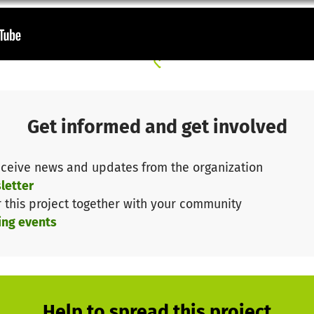
erke, zum Ausdruck bringen können.
ine XXL-Hängematte, ein Tipi, eine XXL-Chillecke und Be
oziales Zusammenkommen. Neben der späteren ressource
Hochbeete, eine 8 Meter lange bienenfreundliche Hecke
ie das Anlegen einer „Blumenschnecke“, Wissen & Ferti
tsein für Lebensmittel und Umwelt schaffen. Dabei woll
Get informed and get involved
nd und wie viel Arbeit hinter einer umweltbewussten Le
t soll dann bei unserem wöchentlichen Kochangebot v
ceive news and updates from the organization
lung im Sommer sorgt eine barrierefreie Wasserinstall
letter
r this project together with your community
 Zeichen setzen
ing events
nbieter gesucht, der die gewünschten Kletterstangen i
 wir die Möglichkeit nutzen, um ein sichtbares und einzi
zen. Die Stangen werden deshalb in den Regenbogenfarb
rachtung von der Frontseite aus die Regenbogenflagge, a
ar ist (90 Grad gekippt). Gerade bei uns im Land Brand
Help to spread this project