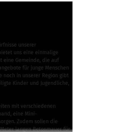
rfnisse unserer
ietet uns eine einmalige
st eine Gemeinde, die auf
angebote für junge Menschen
e noch in unserer Region gibt
ligte Kinder und Jugendliche,
eiten mit verschiedenen
wand, eine Mini-
sorgen. Zudem sollen die
 6 Meter langen Betonmauer für