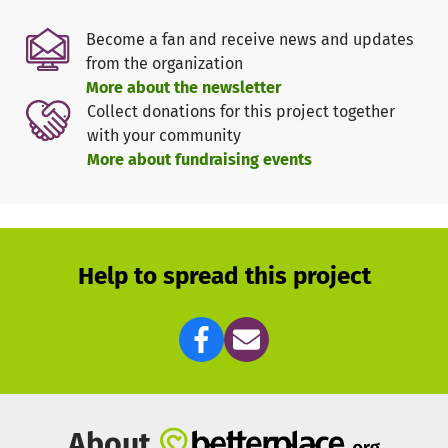
auszuschließen. Dabei wurde u.a. eine schwere
Thrombose diagnostiziert, es wurde eine Therapie
Become a fan and receive news and updates
begonnen, doch konnte der Tierarzt keine gute Prognose
from the organization
stellen, da die Erkrankung bereits länger bestand.
More about the newsletter
Dies hat sich nun bewahrheitet - Lady sprach nicht gut auf
Collect donations for this project together
die Therapie an und ihr musste nun ein Teil des Ohres
with your community
amputiert werden. Sie macht das ganz wunderbar, lässt
More about fundraising events
alle Behandlungen gut über sich ergehen und wird nun mit
besonders gutem Futter aufgepäppelt.
Bisher hat die gesamte Behandlung 180,00 Euro gekostet -
bis zur hoffentlich guten Genesung rechnen wir mit
sicherlich 300 Euro, die zusätzlich zu den laufenden
Help to spread this project
Kosten plötzlich im Raum stehen.
Wer hilft uns dabei, auch diese Kosten zu übernehmen
und aus Lady wieder eine zufriedene ältere Dame ohne
Schmerzen zu machen?
About