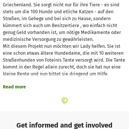
Griechenland. Sie sorgt nicht nur für ihre Tiere - es sind
stets um die 100 Hunde und etliche Katzen - auf den
Straßen, im Gehege und bei sich zu Hause, sondern
kümmert sich auch um Besitzertiere , wo einfach nicht
genug Geld vorhanden ist, um nötige Medikamente oder
medizinische Versorgung zu gewährleisten.
Mit diesem Projekt nun möchten wir Lady helfen. Sie ist
eine schon etwas ältere Hundedame, die mit 10 weiteren
Straßenhunden von Foteinis Tante versorgt wird. Die Tante
kommt in der Regel allein zurecht, doch sie hat nur eine
kleine Rente und nun bittet sie dringend um Hilfe.
Lady hatte seit geraumer Zeit Probleme an einem Ohr -
Read more
bei einem Tierarztbesuch wurde nicht wirklich gründlich
untersucht und so fand Foteinis Tante Lady eines morgens
voll mit Blut und sichtlich großen Schmerzen. Foteini fuhr
sofort mit ihr zu ihrem eigenen Tierarzt und ließ eine
gründliche Untersuchung vornehmen, u.a. wurde auch ein
Bluttest gemacht, um Mittelmeerkrankheiten
Get informed and get involved