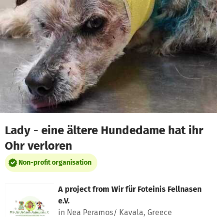
Skip to main content
Show accessibility statement
Lady - eine ältere Hundedame hat ihr
Ohr verloren
Non-profit organisation
A project from
Wir für Foteinis Fellnasen
e.V.
in Nea Peramos/ Kavala, Greece