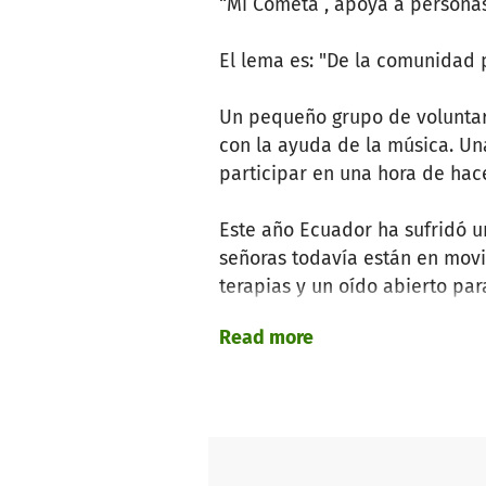
“Mi Cometa”, apoya a personas
El lema es: "De la comunidad 
Un pequeño grupo de voluntari
con la ayuda de la música. Un
participar en una hora de hace
Este año Ecuador ha sufridó un
señoras todavía están en movi
terapias y un oído abierto pa
Read more
Pero también se necesita la t
que las personas del Guasmo,
ayudar desde Alemania, quere
voluntarios en el sitio, inclus
La presidenta y coordinadora 