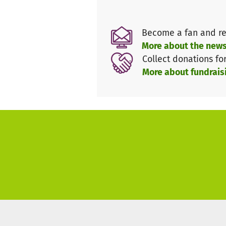
coordinadora hay bastante tra
desafortunadamente esto no e
Become a fan and re
Ayúdenos a recaudar fondos pa
More about the news
Collect donations fo
More about fundrais
Estamos muy agradecidos por 
¡Gracias por su apoyo!
http://www.musicamento-ecu