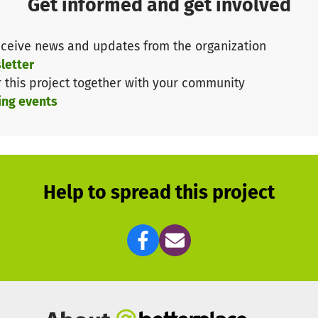
Get informed and get involved
bajo involucrado. Nos gustaría darle una indemnizacion
s posible actualmente desde la cuenta de la asociacio
ceive news and updates from the organization
ra recompensar a Marjorie y mostrarle la importancia de
letter
r this project together with your community
ing events
cualquier ayuda =)
ador.de/
Help to spread this project