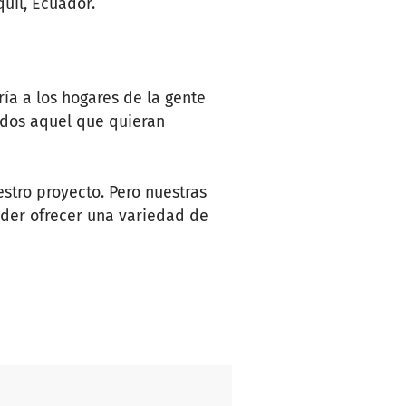
uil, Ecuador.
ía a los hogares de la gente
odos aquel que quieran
estro proyecto. Pero nuestras
oder ofrecer una variedad de
ciones para una laptop para
 la pandemia! Para poder
n línea para apoyar a los
 forma voluntaria, pero como