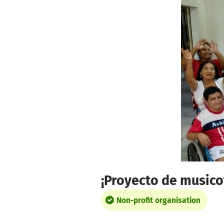
Skip to main content
Show accessibility statement
¡Proyecto de musico
Non-profit organisation