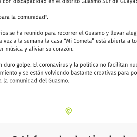
 con discapacidad en el distrito Guasmo Sur de Guayaq
para la comunidad".
os se ha reunido para recorrer el Guasmo y llevar alegr
a vez a la semana la casa “Mi Cometa” está abierta a t
r música y aliviar su corazón.
 duro golpe. El coronavirus y la política no facilitan nu
miento y se están volviendo bastante creativas para p
ra la comunidad del Guasmo.
ecnología adecuada para esto: ¡Ayude a recolectar dona
 que lo nececitan puedan estar escuchadas a pesar de
mos ofrecer cursos de capacitaciónes más avanzados e
o eso solo es posible con una computadora portátil.
en Ecuador es Marjorie Galarza. Ella también ayuda de