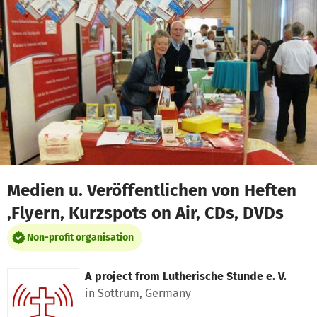
Skip to main content
Show accessibility statement
Medien u. Veröffentlichen von Heften
,Flyern, Kurzspots on Air, CDs, DVDs
Non-profit organisation
A project from
Lutherische Stunde e. V.
in Sottrum, Germany