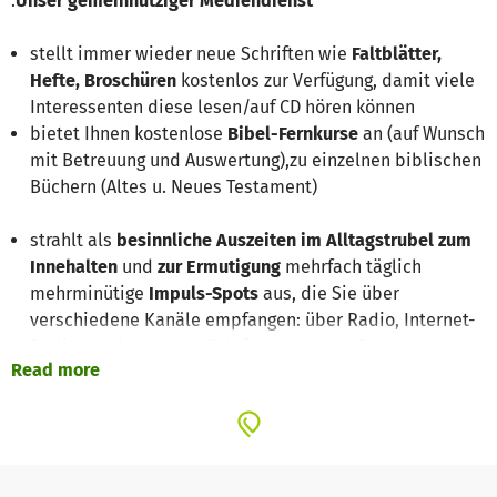
.
Unser gemeinnütziger Mediendienst
stellt immer wieder neue Schriften wie
Faltblätter,
Hefte, Broschüren
kostenlos zur Verfügung, damit viele
Interessenten diese lesen/auf CD hören können
bietet Ihnen kostenlose
Bibel-Fernkurse
an (auf Wunsch
mit Betreuung und Auswertung),zu einzelnen biblischen
Büchern (Altes u. Neues Testament)
strahlt als
besinnliche Auszeiten im Alltagstrubel zum
Innehalten
und
zur Ermutigung
mehrfach täglich
mehrminütige
Impuls-Spots
aus, die Sie über
verschiedene Kanäle empfangen: über Radio, Internet-
Radio u. -Livestream, Telefoncast u. per Fernseher
Read more
(Astra-Satellit-Radiokanal)
bietet eine Fülle
CDs zu verschiedensten Themen und
Lebensfragen
an
sowie zahlreiche
Hörspiel-CDs für Kinder