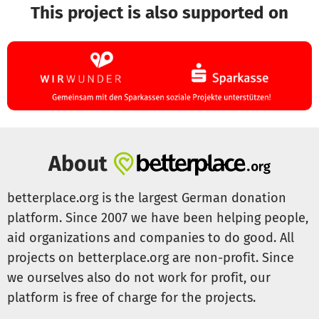
This project is also supported on
All dies verursacht immer wieder erneute
Kosten, die nur
durch Spenden getragen werden
können
- damit die
vielfältigen Angebote
dieses Mediendienstes
weiterhin aufrechterhalten werden
und vielen Interessenten wertvollen Nutzen geben
können, die sie
lesen, hören und weitergeben.
Je mehr dabei mitwirken
und etwas beisteuern, desto
About
verlässlicher kann das segensreiche, vielfältige Angebot
bestehen bleiben
Seien auch Sie dabei
- und machen Sie es auch gerne
betterplace.org is the largest German donation
weiter bekannt!
platform. Since 2007 we have been helping people,
aid organizations and companies to do good. All
Dafür sagen wir Ihnen hier schon:
HERZLICHEN DANK ! ! !
projects on betterplace.org are non-profit. Since
im Namen aller Mitwirkenden sowie der breiten Leser- u.
we ourselves also do not work for profit, our
Hörerschaft!
platform is free of charge for the projects.
Unser Mediendienst wird mithilfe von freiwillig