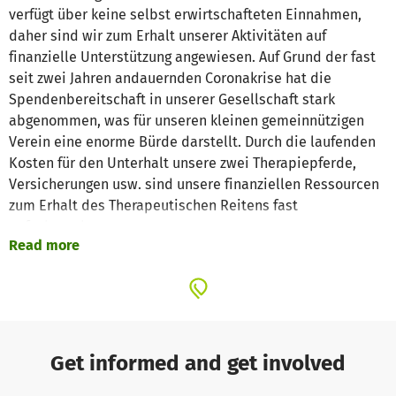
verfügt über keine selbst erwirtschafteten Einnahmen,
daher sind wir zum Erhalt unserer Aktivitäten auf
finanzielle Unterstützung angewiesen. Auf Grund der fast
seit zwei Jahren andauernden Coronakrise hat die
Spendenbereitschaft in unserer Gesellschaft stark
abgenommen, was für unseren kleinen gemeinnützigen
Verein eine enorme Bürde darstellt. Durch die laufenden
Kosten für den Unterhalt unsere zwei Therapiepferde,
Versicherungen usw. sind unsere finanziellen Ressourcen
zum Erhalt des Therapeutischen Reitens fast
aufgebraucht.
Read more
Deshalb bitte ich Sie im Namen des Vereins zur Förderung
spastisch gelähmter Kinder e. V. aufrichtig, uns mit einer
Spende zu unterstützen, dass wir auch weiterhin für
Menschen mit Beeinträchtigung unser Angebot anbieten
können.
Get informed and get involved