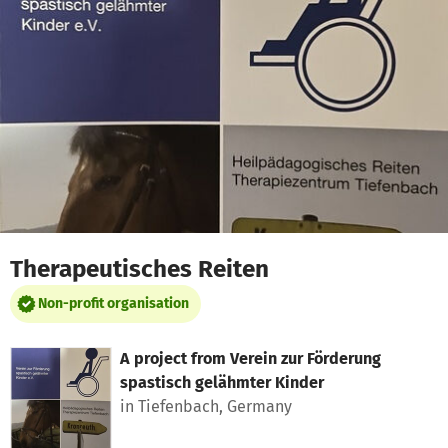
Skip to main content
Show accessibility statement
Therapeutisches Reiten
Non-profit organisation
A project from
Verein zur Förderung
spastisch gelähmter Kinder
in Tiefenbach, Germany