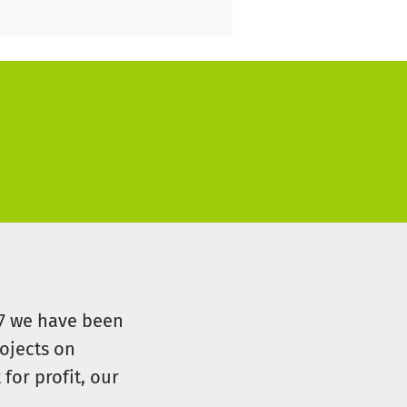
07 we have been
ojects on
for profit, our