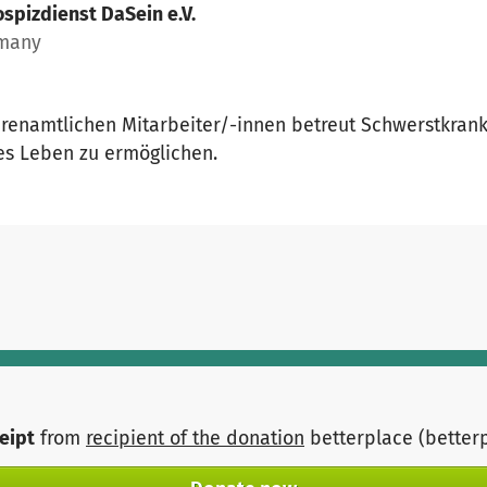
spizdienst DaSein e.V.
rmany
renamtlichen Mitarbeiter/-innen betreut Schwerstkran
tes Leben zu ermöglichen.
ceipt
from
recipient of the donation
betterplace (better