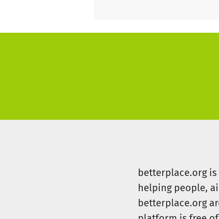
betterplace.org i
helping people, a
betterplace.org ar
platform is free of