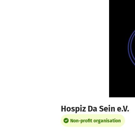
Skip to main content
Show accessibility statement
Hospiz Da Sein e.V.
Non-profit organisation