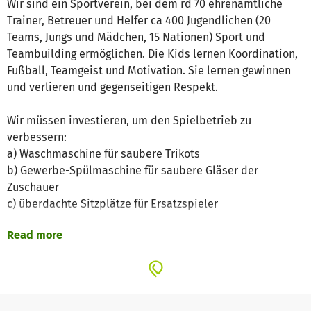
Wir sind ein Sportverein, bei dem rd 70 ehrenamtliche
Trainer, Betreuer und Helfer ca 400 Jugendlichen (20
Teams, Jungs und Mädchen, 15 Nationen) Sport und
Teambuilding ermöglichen. Die Kids lernen Koordination,
Fußball, Teamgeist und Motivation. Sie lernen gewinnen
und verlieren und gegenseitigen Respekt.
Wir müssen investieren, um den Spielbetrieb zu
verbessern:
a) Waschmaschine für saubere Trikots
b) Gewerbe-Spülmaschine für saubere Gläser der
Zuschauer
c) überdachte Sitzplätze für Ersatzspieler
Read more
Bitte helft uns dabei, unseren Betrieb aufrecht zu
erhalten.
Wichtig für die Kids, für Eltern und Großeltern und für die
Stadt/Region.