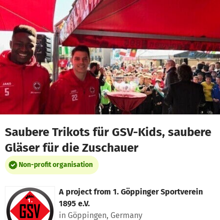
Skip to main content
Show accessibility statement
Saubere Trikots für GSV-Kids, saubere
Gläser für die Zuschauer
Non-profit organisation
A project from
1. Göppinger Sportverein
1895 e.V.
in Göppingen, Germany