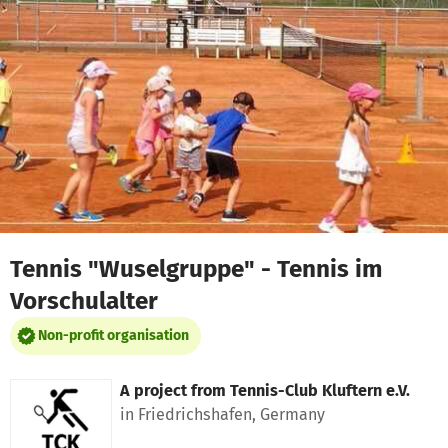
Skip to main content
Show accessibility statement
Tennis "Wuselgruppe" - Tennis im
Vorschulalter
Non-profit organisation
A project from
Tennis-Club Kluftern e.V.
in Friedrichshafen, Germany