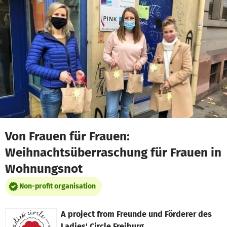
Skip to main content
Show accessibility statement
Von Frauen für Frauen:
Weihnachtsüberraschung für Frauen in
Wohnungsnot
Non-profit organisation
A project from
Freunde und Förderer des
Ladies' Circle Freiburg