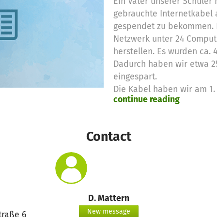
Ein Vater unserer Schüler 
gebrauchte Internetkabel
gespendet zu bekommen. D
Netzwerk unter 24 Compu
herstellen. Es wurden ca.
Dadurch haben wir etwa 2
eingespart.
Die Kabel haben wir am 1. 
continue reading
Einsatz verlegt.
Contact
D. Mattern
New message
traße 6