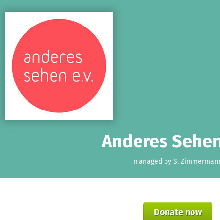
Skip to main content
Show accessibility statement
Anderes Sehen 
managed by S. Zimmerman
Donate now