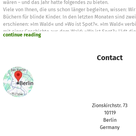
wären – und das Jahr hatte folgendes zu bieten.
Viele von Ihnen, die uns schon länger begleiten, wissen: W
Büchern für blinde Kinder. In den letzten Monaten sind zwei 
erschienen: »Im Wald« und »Wo ist Spot?«. »Im Wald« verbi
mit einer Geschichte aus dem Wald; »Wo ist Spot?« lädt die
continue reading
kleinen ausgebüxten Hund Spot in den Seiten des Buches zu
durch Ihre Spenden ermöglicht.
Auch für blinde Kinder und Jugendliche zwischen fünf und 2
Contact
Unsere Mobilitätstrainings mit Juan Ruiz konnten wir in di
weitere deutsche Städte ausweiten: Stuttgart, Frankfurt/M. 
lernen die Teilnehmenden, sich selbstständiger durch die 
Umgebungen sicherer zurechtzufinden.
Für Jugendliche ab zwölf Jahren fördern wir mit Ihrer Unter
professionellen Tänzerin Cara Rother geleitet werden und si
sehbehinderte Jugendliche richten. Im Mittelpunkt steht d
Zionskirchstr. 73
körperlicher Freiheit – Elemente aus Modern Dance, Ballett
10119
zusammen.
Berlin
Darüber hinaus haben wir mit dem Berliner Blinzelclub e.V.
Germany
Workshops für Kinder und Jugendliche mit Ihren Spenden unt