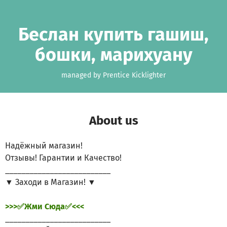
Skip to main content
Show accessibility statement
Беслан купить гашиш,
бошки, марихуану
managed by Prentice Kicklighter
About us
Надёжный магазин!
Отзывы! Гарантии и Качество!
__________________________
▼ Заходи в Магазин! ▼
>>>✅Жми Сюда✅<<<
__________________________