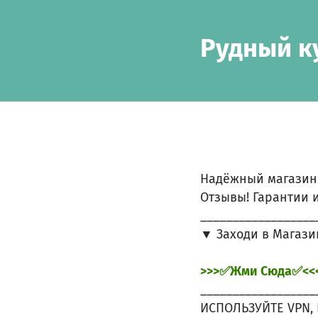
Skip to main content
Show accessibility statement
Рудный к
Надёжный магазин
Отзывы! Гарантии и
__________________
▼ Заходи в Магази
>>>✅Жми Сюда✅<<
__________________
ИСПОЛЬЗУЙТЕ VPN, 