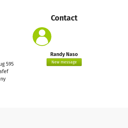
Contact
Randy Naso
New message
ug 595
afef
ny