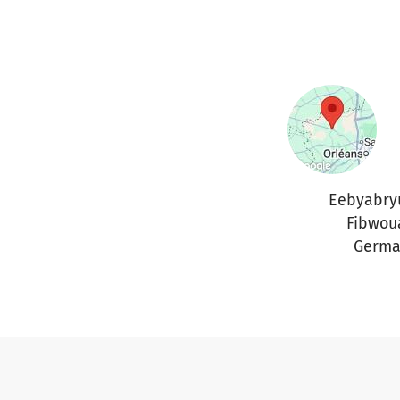
Eebyabry
Fibwou
Germa