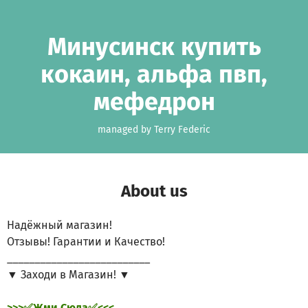
Skip to main content
Show accessibility statement
Минусинск купить
кокаин, альфа пвп,
мефедрон
managed by Terry Federic
About us
Надёжный магазин!
Отзывы! Гарантии и Качество!
__________________________
▼ Заходи в Магазин! ▼
>>>✅Жми Сюда✅<<<