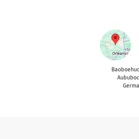
Baoboehud
Aububo
Germa