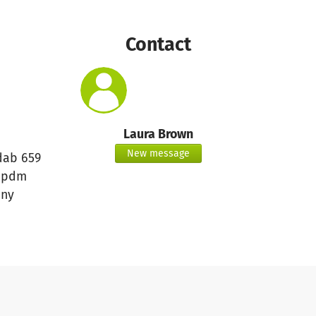
Contact
Laura Brown
New message
ab 659
cpdm
ny