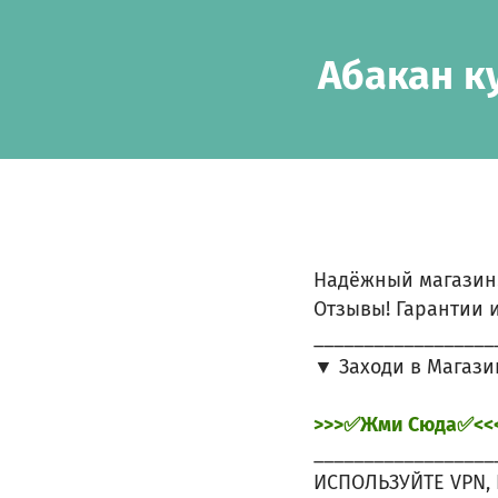
Skip to main content
Show accessibility statement
Абакан к
Надёжный магазин
Отзывы! Гарантии и
__________________
▼ Заходи в Магази
>>>✅Жми Сюда✅<<
__________________
ИСПОЛЬЗУЙТЕ VPN, 