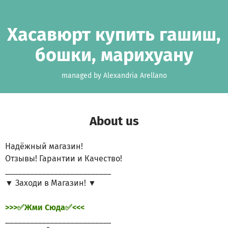
Skip to main content
Show accessibility statement
Хасавюрт купить гашиш,
бошки, марихуану
managed by Alexandria Arellano
About us
Надёжный магазин!
Отзывы! Гарантии и Качество!
__________________________
▼ Заходи в Магазин! ▼
>>>✅Жми Сюда✅<<<
__________________________