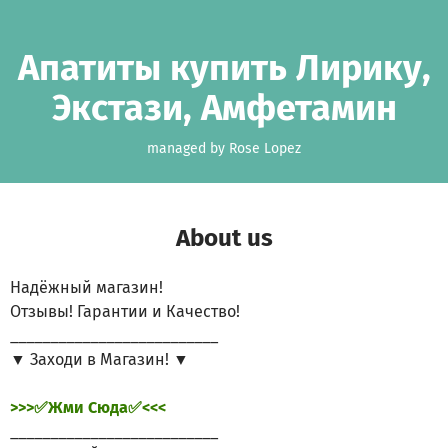
Skip to main content
Show accessibility statement
Апатиты купить Лирику,
Экстази, Амфетамин
managed by Rose Lopez
About us
Надёжный магазин!
Отзывы! Гарантии и Качество!
__________________________
▼ Заходи в Магазин! ▼
>>>✅Жми Сюда✅<<<
__________________________