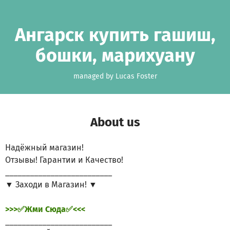
Skip to main content
Show accessibility statement
Ангарск купить гашиш,
бошки, марихуану
managed by Lucas Foster
About us
Надёжный магазин!
Отзывы! Гарантии и Качество!
__________________________
▼ Заходи в Магазин! ▼
>>>✅Жми Сюда✅<<<
__________________________