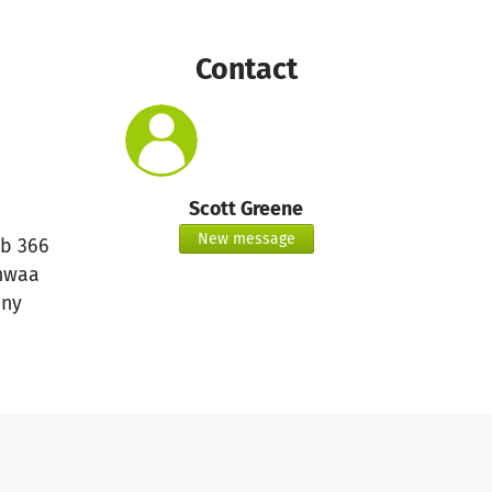
Contact
Scott Greene
New message
b 366
nwaa
ny