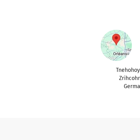
Tnehohoy
Zrihcoh
Germa