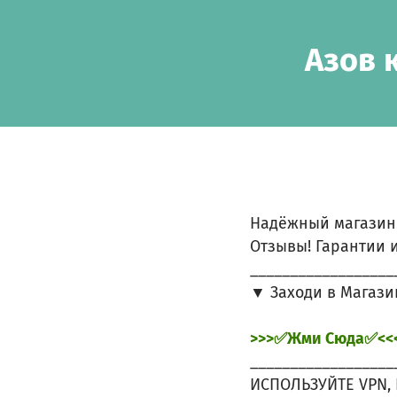
Skip to main content
Show accessibility statement
Азов 
Надёжный магазин
Отзывы! Гарантии и
__________________
▼ Заходи в Магази
>>>✅Жми Сюда✅<<
__________________
ИСПОЛЬЗУЙТЕ VPN, 