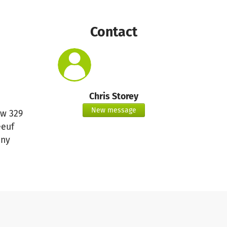
Contact
Chris Storey
New message
w 329
eeuf
ny