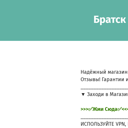
Skip to main content
Show accessibility statement
Братск
Надёжный магазин
Отзывы! Гарантии и
__________________
▼ Заходи в Магази
>>>✅Жми Сюда✅<<
__________________
ИСПОЛЬЗУЙТЕ VPN, 