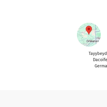
Tayybeyd
Dacoif
Germa