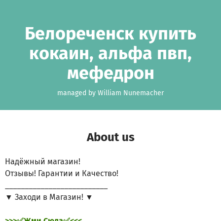
Skip to main content
Show accessibility statement
Белореченск купить
кокаин, альфа пвп,
мефедрон
managed by William Nunemacher
About us
Надёжный магазин!
Отзывы! Гарантии и Качество!
__________________________
▼ Заходи в Магазин! ▼
>>>✅Жми Сюда✅<<<