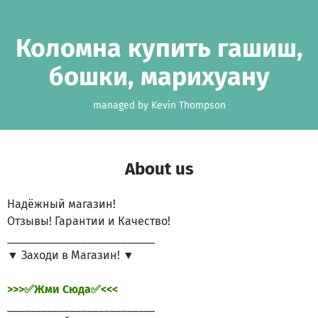
Skip to main content
Show accessibility statement
Коломна купить гашиш,
бошки, марихуану
managed by Kevin Thompson
About us
Надёжный магазин!
Отзывы! Гарантии и Качество!
__________________________
▼ Заходи в Магазин! ▼
>>>✅Жми Сюда✅<<<
__________________________