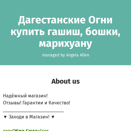
Skip to main content
Show accessibility statement
Дагестанские Огни
купить гашиш, бошки,
марихуану
managed by Angela Allen
About us
Надёжный магазин!
Отзывы! Гарантии и Качество!
__________________________
▼ Заходи в Магазин! ▼
>>>✅Жми Сюда✅<<<