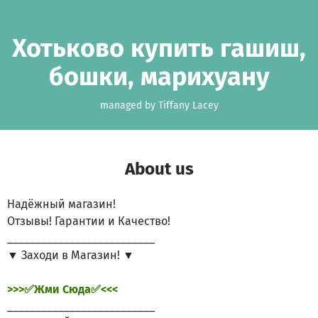
Skip to main content
Show accessibility statement
Хотьково купить гашиш,
бошки, марихуану
managed by Tiffany Lacey
About us
Надёжный магазин!
Отзывы! Гарантии и Качество!
__________________________
▼ Заходи в Магазин! ▼
>>>✅Жми Сюда✅<<<
__________________________