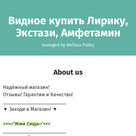
Skip to main content
Show accessibility statement
Видное купить Лирику,
Экстази, Амфетамин
managed by Melissa Pulley
About us
Надёжный магазин!
Отзывы! Гарантии и Качество!
__________________________
▼ Заходи в Магазин! ▼
>>>✅Жми Сюда✅<<<
__________________________