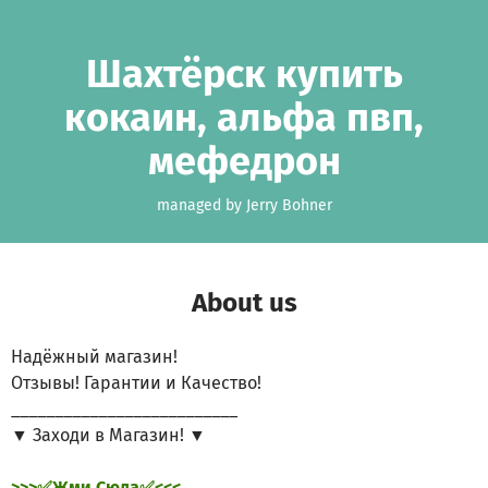
Skip to main content
Show accessibility statement
Шахтёрск купить
кокаин, альфа пвп,
мефедрон
managed by Jerry Bohner
About us
Надёжный магазин!
Отзывы! Гарантии и Качество!
__________________________
▼ Заходи в Магазин! ▼
>>>✅Жми Сюда✅<<<