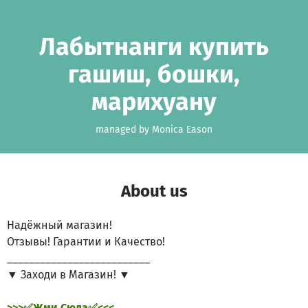
Skip to main content
Show accessibility statement
Лабытнанги купить
гашиш, бошки,
марихуану
managed by Monica Eason
About us
Надёжный магазин!
Отзывы! Гарантии и Качество!
__________________________
▼ Заходи в Магазин! ▼
>>>✅Жми Сюда✅<<<