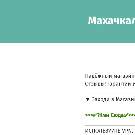
Skip to main content
Show accessibility statement
Махачкал
Надёжный магазин
Отзывы! Гарантии и
__________________
▼ Заходи в Магази
>>>✅Жми Сюда✅<<
__________________
ИСПОЛЬЗУЙТЕ VPN, 