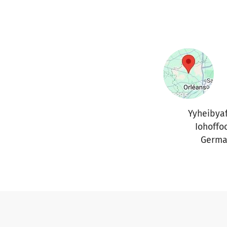
Yyheibya
Iohoffo
Germa