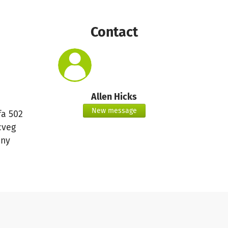
Contact
Allen Hicks
New message
fa 502
cveg
ny