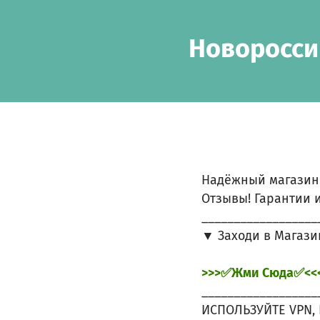
Skip to main content
Show accessibility statement
Новоросси
Надёжный магазин
Отзывы! Гарантии и
__________________
▼ Заходи в Магази
>>>✅Жми Сюда✅<<
__________________
ИСПОЛЬЗУЙТЕ VPN, 