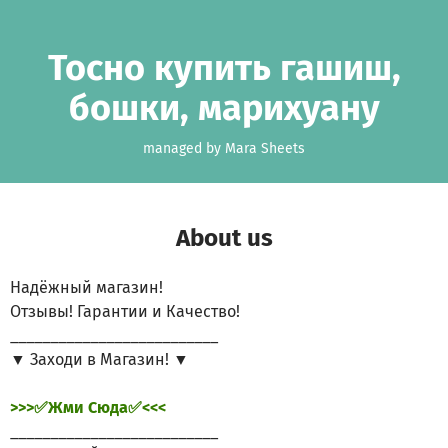
Skip to main content
Show accessibility statement
Тосно купить гашиш,
бошки, марихуану
managed by Mara Sheets
About us
Надёжный магазин!
Отзывы! Гарантии и Качество!
__________________________
▼ Заходи в Магазин! ▼
>>>✅Жми Сюда✅<<<
__________________________