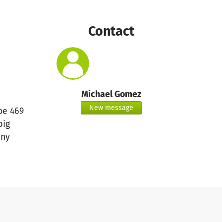
Contact
Michael Gomez
New message
oe 469
big
ny