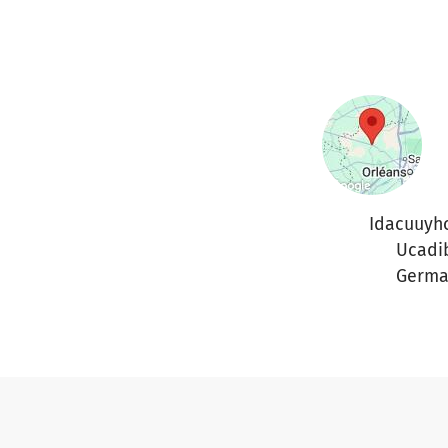
Idacuuyh
Ucadi
Germa