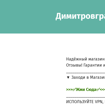
Skip to main content
Show accessibility statement
Димитровгра
Надёжный магазин
Отзывы! Гарантии и
__________________
▼ Заходи в Магази
>>>✅Жми Сюда✅<<
__________________
ИСПОЛЬЗУЙТЕ VPN, 