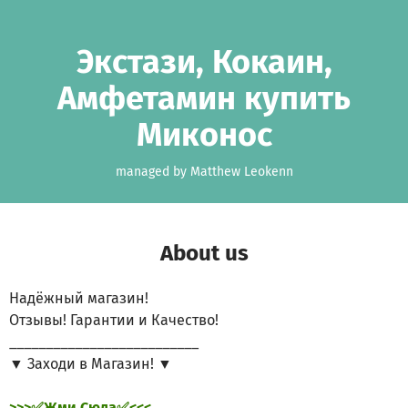
Skip to main content
Show accessibility statement
Экстази, Кокаин,
Амфетамин купить
Миконос
managed by Matthew Leokenn
About us
Надёжный магазин!
Отзывы! Гарантии и Качество!
__________________________
▼ Заходи в Магазин! ▼
>>>✅Жми Сюда✅<<<