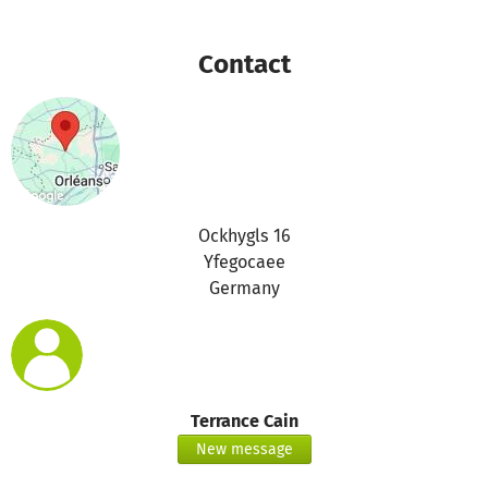
Contact
Ockhygls 16
Yfegocaee
Germany
Terrance Cain
New message