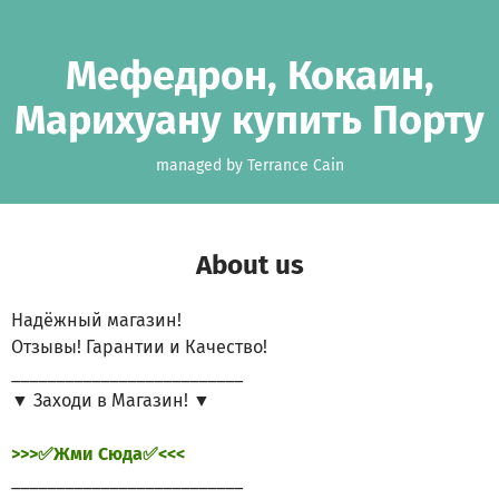
Skip to main content
Show accessibility statement
Мефедрон, Кокаин,
Марихуану купить Порту
managed by Terrance Cain
About us
Надёжный магазин!
Отзывы! Гарантии и Качество!
__________________________
▼ Заходи в Магазин! ▼
>>>✅Жми Сюда✅<<<
__________________________