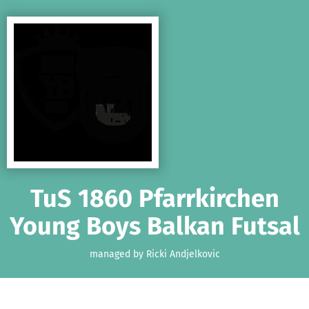
Skip to main content
Show accessibility statement
TuS 1860 Pfarrkirchen
Young Boys Balkan Futsal
managed by Ricki Andjelkovic