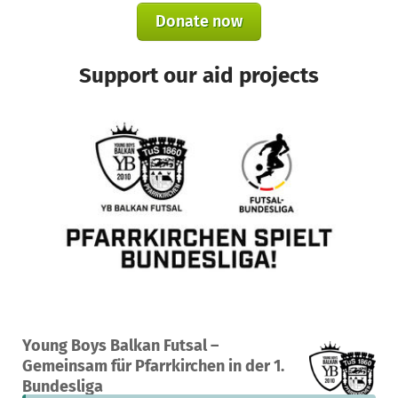
Donate now
Support our aid projects
A project in Pfarrkirchen, Germany
Young Boys Balkan Futsal –
3
1%
€29,545
Gemeinsam für Pfarrkirchen in der 1.
donations
funded
still needed
Bundesliga