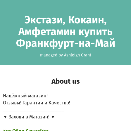
Skip to main content
Show accessibility statement
Экстази, Кокаин,
Амфетамин купить
Франкфурт-на-Май
managed by Ashleigh Grant
About us
Надёжный магазин!
Отзывы! Гарантии и Качество!
__________________________
▼ Заходи в Магазин! ▼
>>>✅Жми Сюда✅<<<