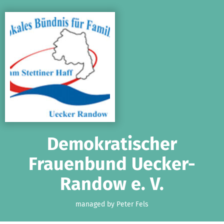
Skip to main content
Show accessibility statement
Demokratischer
Frauenbund Uecker-
Randow e. V.
managed by Peter Fels