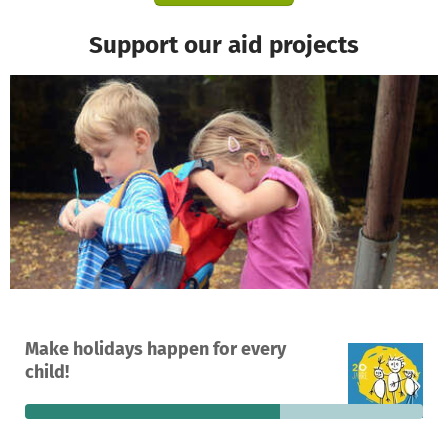
Support our aid projects
A project in Questembert, France
Make holidays happen for every
57
64%
€3,530
child!
donations
funded
still needed