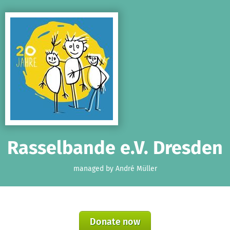
Skip to main content
Show accessibility statement
Rasselbande e.V. Dresden
managed by André Müller
Donate now