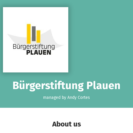
Skip to main content
Show accessibility statement
Bürgerstiftung Plauen
managed by Andy Cortes
About us